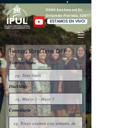
11390 Eastwood Dr,
Orlando Florida, 32817
ESTAMOS EN VIVO!
Tiempo libre/Time OFF
Nombre/Name
Dia/Date
Comentario